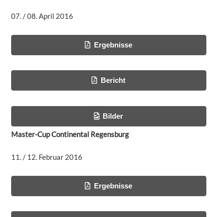
07. / 08. April 2016
Ergebnisse
Bericht
Bilder
Master-Cup Continental Regensburg
11. / 12. Februar 2016
Ergebnisse