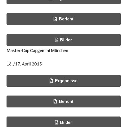
Bericht
Bilder
Master-Cup Capgemini München
16. /17. April 2015
Ergebnisse
Bericht
Bilder