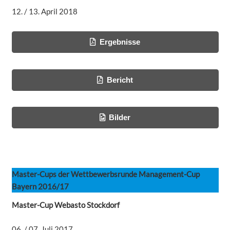
12. / 13. April 2018
Ergebnisse
Bericht
Bilder
Master-Cups der Wettbewerbsrunde Management-Cup
Bayern 2016/17
Master-Cup Webasto Stockdorf
06. / 07. Juli 2017