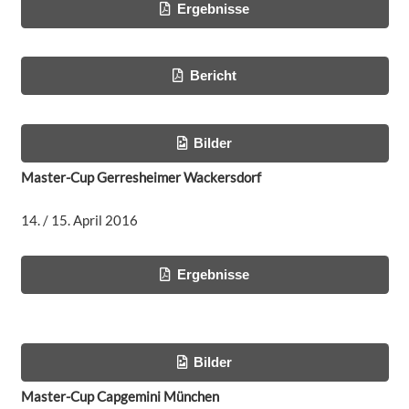
Ergebnisse
Bericht
Bilder
Master-Cup Gerresheimer Wackersdorf
14. / 15. April 2016
Ergebnisse
Bilder
Master-Cup Capgemini München