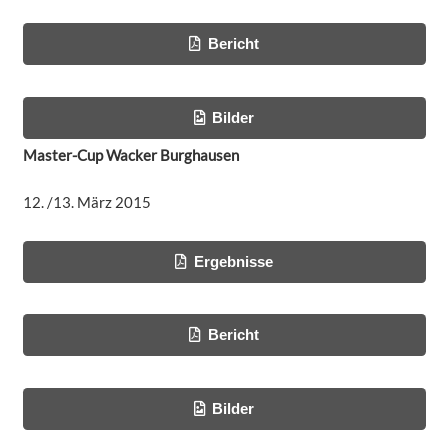
Bericht
Bilder
Master-Cup Wacker Burghausen
12. /13. März 2015
Ergebnisse
Bericht
Bilder