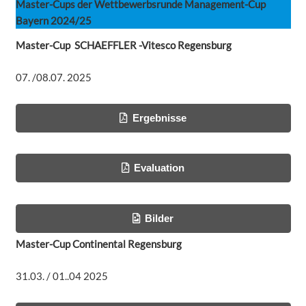
Master-Cups der Wettbewerbsrunde Management-Cup
Bayern 2024/25
Master-Cup SCHAEFFLER -Vitesco Regensburg
07. /08.07. 2025
Ergebnisse
Evaluation
Bilder
Master-Cup Continental Regensburg
31.03. / 01..04 2025