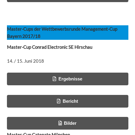
Master-Cups der Wettbewerbsrunde Management-Cup
Bayern 2017/18
Master-Cup Conrad Electronic SE Hirschau
14. / 15. Juni 2018
Ergebnisse
Bericht
Bilder
Master-Cup Catenate München