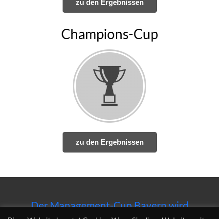
zu den Ergebnissen
Champions-Cup
zu den Ergebnissen
Der Management-Cup Bayern wird
unterstützt von der Ostbayerischen