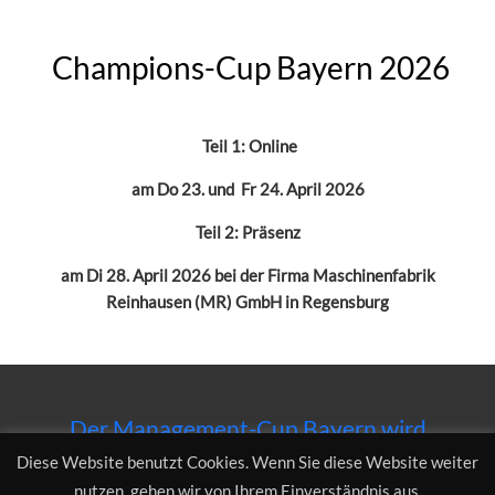
Champions-Cup Bayern 2026
Teil 1: Online
am Do 23. und Fr 24. April 2026
Teil 2: Präsenz
am Di 28. April 2026 bei der Firma Maschinenfabrik
Reinhausen (MR) GmbH in Regensburg
Der Management-Cup Bayern wird
unterstützt von der Ostbayerischen
Diese Website benutzt Cookies. Wenn Sie diese Website weiter
Technischen Hochschule Regensburg
nutzen, gehen wir von Ihrem Einverständnis aus.